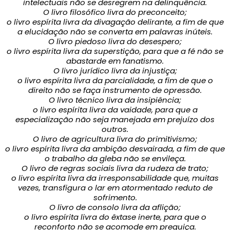
intelectuais não se desregrem na delinquência.
O livro filosófico livra do preconceito;
o livro espírita livra da divagação delirante, a fim de que
a elucidação não se converta em palavras inúteis.
O livro piedoso livra do desespero;
o livro espírita livra da superstição, para que a fé não se
abastarde em fanatismo.
O livro jurídico livra da injustiça;
o livro espírita livra da parcialidade, a fim de que o
direito não se faça instrumento de opressão.
O livro técnico livra da insipiência;
o livro espírita livra da vaidade, para que a
especialização não seja manejada em prejuízo dos
outros.
O livro de agricultura livra do primitivismo;
o livro espírita livra da ambição desvairada, a fim de que
o trabalho da gleba não se envileça.
O livro de regras sociais livra da rudeza de trato;
o livro espírita livra da irresponsabilidade que, muitas
vezes, transfigura o lar em atormentado reduto de
sofrimento.
O livro de consolo livra da aflição;
o livro espírita livra do êxtase inerte, para que o
reconforto não se acomode em preguiça.