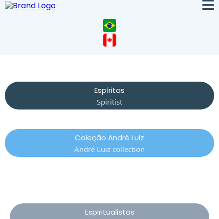
Espíritas
Spiritist
Coleção André Luiz
André Luiz collection
Espiritualistas