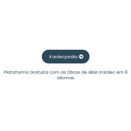
almas o espelho onde se refletirá a Vossa
Santíssima Imagem.”
O Céu e o Inferno (1865):
“Assim é, e assim será!”
Kardecpedia
Plataforma Gratuita com as Obras de Allan Kardec em 9
A Gênese (1868):
idiomas