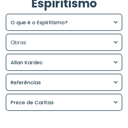
Espiritismo
O que é o Espiritismo?
Obras
Allan Kardec
Referências
O Livro dos Espíritos (1857):
Prece de Caritas
“Deus, nosso Pai, que tendes Poder e
Bondade, dai a força àquele que passa pela